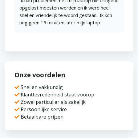
Ik had problemen met mijn laptop die dringend 
resultaat! En dat ook nog eens voor een 
opgelost moesten worden en ik werd heel 
schappelijke prijs. Naar mijn mening een echte 
snel en vriendelijk te woord gestaan.  Ik kon 
aanrader, ik kom hier zeker weer👍🏼
nog geen 15 minuten later mijn laptop 
brengen. 3 dagen later met tussen-
communicatie was die weer klaar. Echt top 
service en kwaliteit-prijs verhouding
Onze voordelen
Snel en vakkundig
Klanttevredenheid staat voorop
Zowel particulier als zakelijk
Persoonlijke service
Betaalbare prijzen