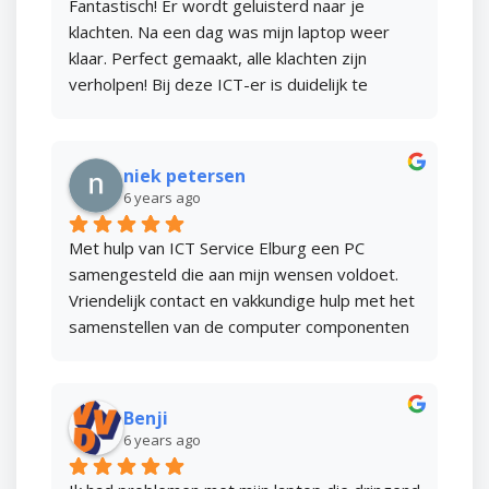
Fantastisch! Er wordt geluisterd naar je 
klachten. Na een dag was mijn laptop weer 
klaar. Perfect gemaakt, alle klachten zijn 
verholpen! Bij deze ICT-er is duidelijk te 
merken dat hij verstand van zaken heeft. 
Goede verhouding prijs-kwaliteit. Kortom: als 
je een mankement hebt aan je pc dan kun je 
niek petersen
het beste naar dit bedrijf gaan! Een aanrader!
6 years ago
Met hulp van ICT Service Elburg een PC 
samengesteld die aan mijn wensen voldoet. 
Vriendelijk contact en vakkundige hulp met het 
samenstellen van de computer componenten 
met tips/verbeteringen waar mogelijk. Nadat 
de componenten geleverd waren weer 
contact gezocht met ICT Service Elburg. Op 
Benji
zeer korte termijn was het al mogelijk de PC 
6 years ago
te bouwen en naar mijn wensen in te stellen. Al 
met al een snelle service met een goed 