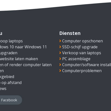
u
Diensten
oop laptops
Computer opschonen
dows 10 naar Windows 11
SSD-schijf upgrade
 upgraden
Verkoop van laptops
website laten maken
PC assemblage
n of render computer laten
Computer/software install
en
Computerproblemen
kgebied
 op afstand
iews