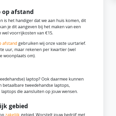
 op afstand
 is het handiger dat we aan huis komen, dit
s kan je dit aangeven bij het maken van een
n wel voorrijkosten van €15.
p afstand
gebruiken wij onze vaste uurtarief.
ste uur, maar rekenen per kwartier (wel
de woonplaats om).
tweedehandse) laptop? Ook daarmee kunnen
en betaalbare tweedehandse laptops,
laptops die aansluiten op jouw wensen.
ijk gebied
 op
zakelijk
gebied. Worstelt jouw bedrijf met