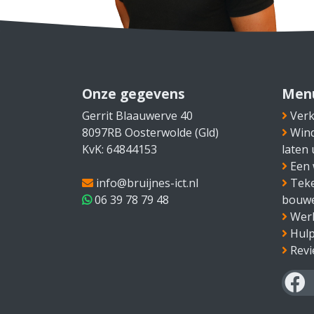
Onze gegevens
Men
Gerrit Blaauwerve 40
Verk
8097RB Oosterwolde (Gld)
Win
KvK: 64844153
laten
Een 
info@bruijnes-ict.nl
Teke
06 39 78 79 48
bouw
Wer
Hulp
Rev