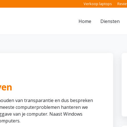
Verkoop laptops
Revi
Home
Diensten
ven
houden van transparantie en dus bespreken
de meeste computerproblemen hanteren we
ruggave van je computer. Naast Windows
omputers.