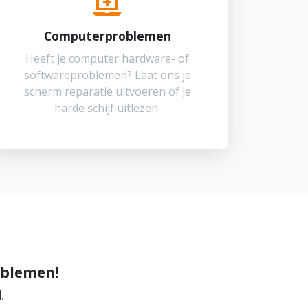
Computerproblemen
Heeft je computer hardware- of
softwareproblemen? Laat ons je
scherm reparatie uitvoeren of je
harde schijf uitlezen.
oblemen!
.