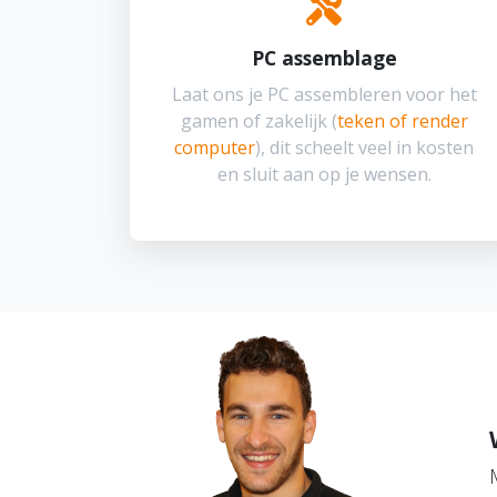
PC assemblage
Laat ons je PC assembleren voor het
gamen of zakelijk (
teken of render
computer
), dit scheelt veel in kosten
en sluit aan op je wensen.