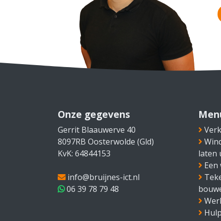
Onze gegevens
Men
Gerrit Blaauwerve 40
Verk
8097RB Oosterwolde (Gld)
Win
KvK: 64844153
laten
Een 
info@bruijnes-ict.nl
Teke
06 39 78 79 48
bouw
Wer
Hulp