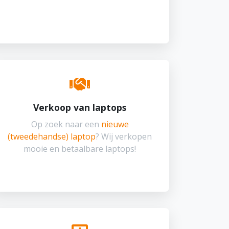
Verkoop van laptops
Op zoek naar een
nieuwe
(tweedehandse) laptop
? Wij verkopen
mooie en betaalbare laptops!