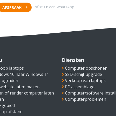
of stuur een WhatsApp
AFSPRAAK
u
Diensten
oop laptops
Computer opschonen
dows 10 naar Windows 11
SSD-schijf upgrade
 upgraden
Verkoop van laptops
website laten maken
PC assemblage
n of render computer laten
Computer/software install
en
Computerproblemen
kgebied
 op afstand