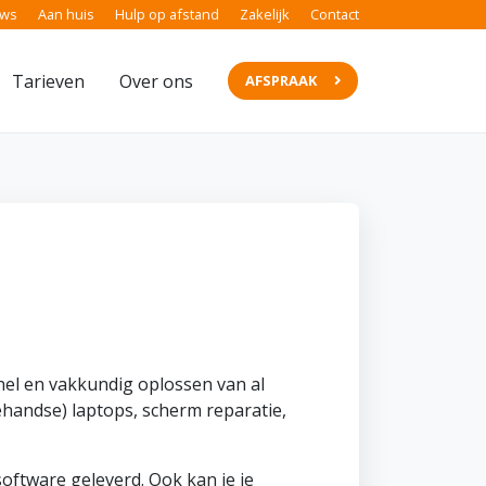
ews
Aan huis
Hulp op afstand
Zakelijk
Contact
Tarieven
Over ons
AFSPRAAK
nel en vakkundig oplossen van al
handse) laptops, scherm reparatie,
oftware geleverd. Ook kan je je