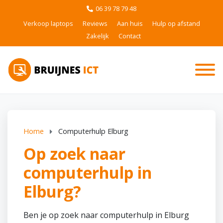
06 39 78 79 48
Verkoop laptops
Reviews
Aan huis
Hulp op afstand
Zakelijk
Contact
Home
Computerhulp Elburg
Op zoek naar
computerhulp in
Elburg?
Ben je op zoek naar computerhulp in Elburg